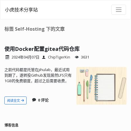
小虎技术分享站
标签 Self-Hosting 下的文章
使用Docker配置gitea代码仓库
2024年04月07日
ChipTigerKin
3631
之前代码都是托管在jihulab，最近试用
到期了，遂转投Github发现居然LFS只有
1GB的免费额度，超过之后需要收费，
果断又放弃。由于自己有几台闲置的云
服务器，因此考虑自行搭建。之前使用
过gogs，这次准备尝试一下其衍生版
0 评论
阅读全文
gitea 。
博客信息