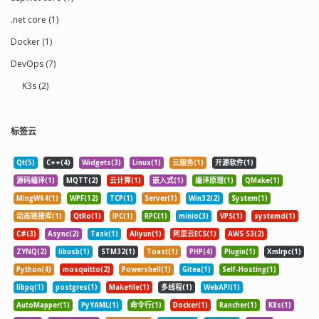
.net core (1)
Docker (1)
DevOps (7)
K3s (2)
标签云
Qt(5)
C++(4)
Widgets(3)
Linux(1)
云服务(1)
开源软件(1)
源码编译(1)
MQTT(2)
云计算(1)
嵌入式(1)
编译原理(1)
QMake(1)
MingW64(1)
WPF(12)
TCP(1)
Server(1)
Win32(2)
System(1)
动态链接库(1)
QtRo(1)
IPC(1)
RPC(1)
minio(3)
VPS(1)
systemd(1)
C#(3)
Async(2)
Task(1)
Aliyun(1)
阿里云ECS(1)
AWS S3(2)
ZYNQ(2)
libusb(1)
STM32(1)
Toast(1)
PHP(4)
Plugin(1)
Xmlrpc(1)
Python(4)
mosquitto(2)
Powershell(1)
Gitea(1)
Self-Hosting(1)
libpq(1)
postgres(1)
Makefile(1)
多线程(1)
WebAPI(1)
AutoMapper(1)
PyYAML(1)
命令行(1)
Docker(1)
Rancher(1)
K8s(1)