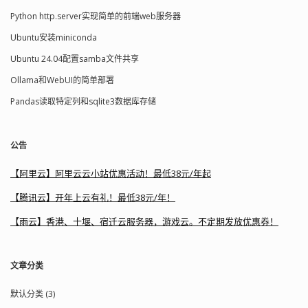
Python http.server实现简单的前端web服务器
Ubuntu安装miniconda
Ubuntu 24.04配置samba文件共享
Ollama和WebUI的简单部署
Pandas读取特定列和sqlite3数据库存储
公告
【阿里云】阿里云云小站优惠活动！最低38元/年起
【腾讯云】开年上云有礼！最低38元/年！
【雨云】香港、十堰、宿迁云服务器，游戏云。不定期发放优惠券！
文章分类
默认分类 (3)