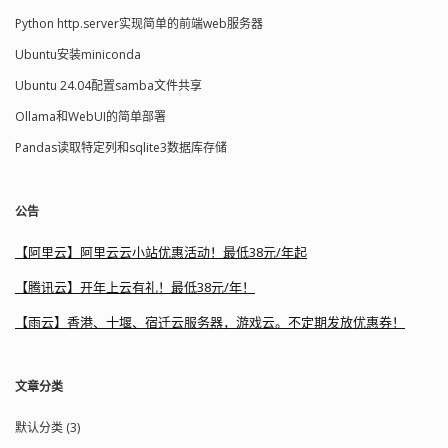
Python http.server实现简单的前端web服务器
Ubuntu安装miniconda
Ubuntu 24.04配置samba文件共享
Ollama和WebUI的简单部署
Pandas读取特定列和sqlite3数据库存储
公告
【阿里云】阿里云云小站优惠活动！最低38元/年起
【腾讯云】开年上云有礼！最低38元/年！
【雨云】香港、十堰、宿迁云服务器，游戏云。不定期发放优惠券！
文章分类
默认分类 (3)