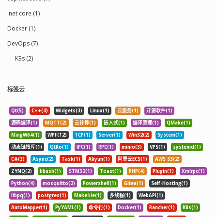
.net core (1)
Docker (1)
DevOps (7)
K3s (2)
标签云
Qt(5)
C++(4)
Widgets(3)
Linux(1)
云服务(1)
开源软件(1)
源码编译(1)
MQTT(2)
云计算(1)
嵌入式(1)
编译原理(1)
QMake(1)
MingW64(1)
WPF(12)
TCP(1)
Server(1)
Win32(2)
System(1)
动态链接库(1)
QtRo(1)
IPC(1)
RPC(1)
minio(3)
VPS(1)
systemd(1)
C#(3)
Async(2)
Task(1)
Aliyun(1)
阿里云ECS(1)
AWS S3(2)
ZYNQ(2)
libusb(1)
STM32(1)
Toast(1)
PHP(4)
Plugin(1)
Xmlrpc(1)
Python(4)
mosquitto(2)
Powershell(1)
Gitea(1)
Self-Hosting(1)
libpq(1)
postgres(1)
Makefile(1)
多线程(1)
WebAPI(1)
AutoMapper(1)
PyYAML(1)
命令行(1)
Docker(1)
Rancher(1)
K8s(1)