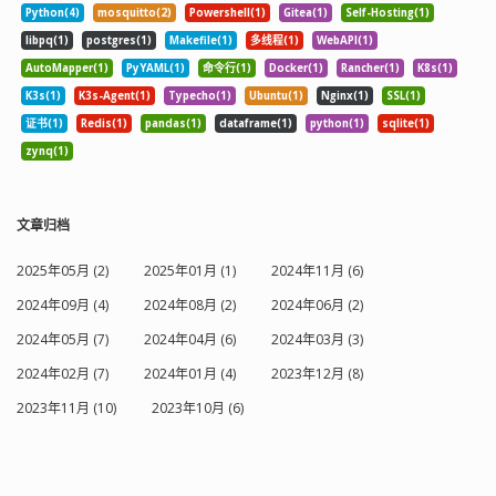
Python(4)
mosquitto(2)
Powershell(1)
Gitea(1)
Self-Hosting(1)
libpq(1)
postgres(1)
Makefile(1)
多线程(1)
WebAPI(1)
AutoMapper(1)
PyYAML(1)
命令行(1)
Docker(1)
Rancher(1)
K8s(1)
K3s(1)
K3s-Agent(1)
Typecho(1)
Ubuntu(1)
Nginx(1)
SSL(1)
证书(1)
Redis(1)
pandas(1)
dataframe(1)
python(1)
sqlite(1)
zynq(1)
文章归档
2025年05月 (2)
2025年01月 (1)
2024年11月 (6)
2024年09月 (4)
2024年08月 (2)
2024年06月 (2)
2024年05月 (7)
2024年04月 (6)
2024年03月 (3)
2024年02月 (7)
2024年01月 (4)
2023年12月 (8)
2023年11月 (10)
2023年10月 (6)