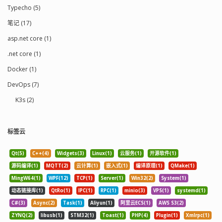
Typecho (5)
笔记 (17)
asp.net core (1)
.net core (1)
Docker (1)
DevOps (7)
K3s (2)
标签云
Qt(5)
C++(4)
Widgets(3)
Linux(1)
云服务(1)
开源软件(1)
源码编译(1)
MQTT(2)
云计算(1)
嵌入式(1)
编译原理(1)
QMake(1)
MingW64(1)
WPF(12)
TCP(1)
Server(1)
Win32(2)
System(1)
动态链接库(1)
QtRo(1)
IPC(1)
RPC(1)
minio(3)
VPS(1)
systemd(1)
C#(3)
Async(2)
Task(1)
Aliyun(1)
阿里云ECS(1)
AWS S3(2)
ZYNQ(2)
libusb(1)
STM32(1)
Toast(1)
PHP(4)
Plugin(1)
Xmlrpc(1)