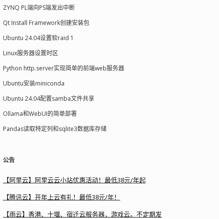
ZYNQ PL端向PS端发出中断
Qt Install Framework创建安装包
Ubuntu 24.04设置软raid 1
Linux服务器设置时区
Python http.server实现简单的前端web服务器
Ubuntu安装miniconda
Ubuntu 24.04配置samba文件共享
Ollama和WebUI的简单部署
Pandas读取特定列和sqlite3数据库存储
公告
【阿里云】阿里云云小站优惠活动！最低38元/年起
【腾讯云】开年上云有礼！最低38元/年！
【雨云】香港、十堰、宿迁云服务器，游戏云。不定期发