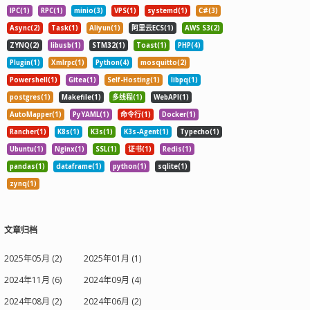
IPC(1)
RPC(1)
minio(3)
VPS(1)
systemd(1)
C#(3)
Async(2)
Task(1)
Aliyun(1)
阿里云ECS(1)
AWS S3(2)
ZYNQ(2)
libusb(1)
STM32(1)
Toast(1)
PHP(4)
Plugin(1)
Xmlrpc(1)
Python(4)
mosquitto(2)
Powershell(1)
Gitea(1)
Self-Hosting(1)
libpq(1)
postgres(1)
Makefile(1)
多线程(1)
WebAPI(1)
AutoMapper(1)
PyYAML(1)
命令行(1)
Docker(1)
Rancher(1)
K8s(1)
K3s(1)
K3s-Agent(1)
Typecho(1)
Ubuntu(1)
Nginx(1)
SSL(1)
证书(1)
Redis(1)
pandas(1)
dataframe(1)
python(1)
sqlite(1)
zynq(1)
文章归档
2025年05月 (2)
2025年01月 (1)
2024年11月 (6)
2024年09月 (4)
2024年08月 (2)
2024年06月 (2)