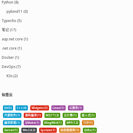
Python (8)
pybind11 (0)
Typecho (5)
笔记 (17)
asp.net core (1)
.net core (1)
Docker (1)
DevOps (7)
K3s (2)
标签云
Qt(5)
C++(4)
Widgets(3)
Linux(1)
云服务(1)
开源软件(1)
源码编译(1)
MQTT(2)
云计算(1)
嵌入式(1)
编译原理(1)
QMake(1)
MingW64(1)
WPF(12)
TCP(1)
Server(1)
Win32(2)
System(1)
动态链接库(1)
QtRo(1)