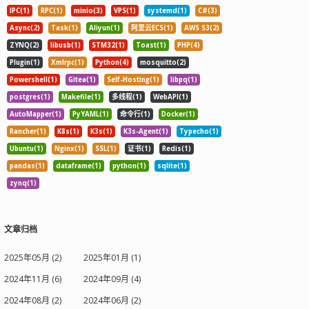
IPC(1)
RPC(1)
minio(3)
VPS(1)
systemd(1)
C#(3)
Async(2)
Task(1)
Aliyun(1)
阿里云ECS(1)
AWS S3(2)
ZYNQ(2)
libusb(1)
STM32(1)
Toast(1)
PHP(4)
Plugin(1)
Xmlrpc(1)
Python(4)
mosquitto(2)
Powershell(1)
Gitea(1)
Self-Hosting(1)
libpq(1)
postgres(1)
Makefile(1)
多线程(1)
WebAPI(1)
AutoMapper(1)
PyYAML(1)
命令行(1)
Docker(1)
Rancher(1)
K8s(1)
K3s(1)
K3s-Agent(1)
Typecho(1)
Ubuntu(1)
Nginx(1)
SSL(1)
证书(1)
Redis(1)
pandas(1)
dataframe(1)
python(1)
sqlite(1)
zynq(1)
文章归档
2025年05月 (2)
2025年01月 (1)
2024年11月 (6)
2024年09月 (4)
2024年08月 (2)
2024年06月 (2)