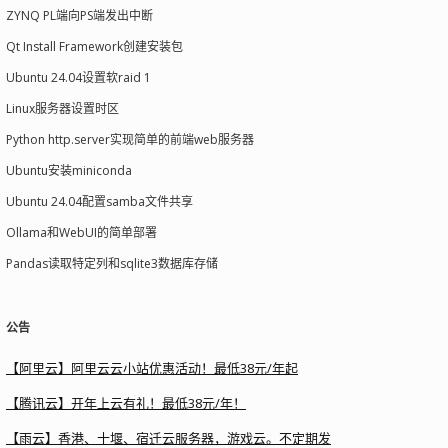
ZYNQ PL端向PS端发出中断
Qt Install Framework创建安装包
Ubuntu 24.04设置软raid 1
Linux服务器设置时区
Python http.server实现简单的前端web服务器
Ubuntu安装miniconda
Ubuntu 24.04配置samba文件共享
Ollama和WebUI的简单部署
Pandas读取特定列和sqlite3数据库存储
公告
【阿里云】阿里云云小站优惠活动！最低38元/年起
【腾讯云】开年上云有礼！最低38元/年！
【雨云】香港、十堰、宿迁云服务器，游戏云。不定期发