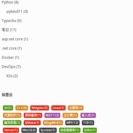
Python (8)
pybind11 (0)
Typecho (5)
笔记 (17)
asp.net core (1)
.net core (1)
Docker (1)
DevOps (7)
K3s (2)
标签云
Qt(5)
C++(4)
Widgets(3)
Linux(1)
云服务(1)
开源软件(1)
源码编译(1)
MQTT(2)
云计算(1)
嵌入式(1)
编译原理(1)
QMake(1)
MingW64(1)
WPF(12)
TCP(1)
Server(1)
Win32(2)
System(1)
动态链接库(1)
QtRo(1)