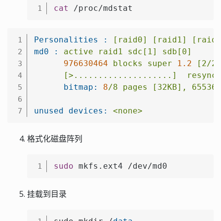
cat
 /proc/mdstat
1
Personalities :
[raid0]
[raid1]
[raid
1
md0 :
active
raid1
sdc[1]
sdb[0]
2
976630464
blocks
super
1.2
[2/2
3
[>....................]
resync
4
bitmap:
8
/8
pages
[32KB],
65536
5
6
unused devices:
<none>
7
格式化磁盘阵列
sudo
 mkfs.ext4 /dev/md0
1
挂载到目录