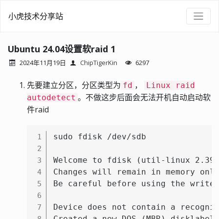
小虎技术分享站
Ubuntu 24.04设置软raid 1
2024年11月19日
ChipTigerKin
6297
先要建立分区，分区类型为
，
fd
Linux raid
。不做这步后面会无法开机自动启动软
autodetect
件raid
sudo fdisk /dev/sdb

1
2
Welcome to fdisk (util-linux 2.39.
3
Changes will remain in memory only
4
Be careful before using the write 
5
6
Device does not contain a recogniz
7
Created a new DOS (MBR) disklabel
8