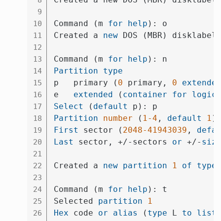
9
Command (m 
for
help
): o

10
Created a 
new
 DOS (MBR) disklabel
11
12
Command (m 
for
help
13
Partition
type
14
p   primary (
0
 primary, 
0
extende
15
e   
extended
 (
container
for
logic
16
Select
 (
default
17
Partition
number
 (
1
-4
, 
default
1
18
First
 sector (
2048
-41943039
, 
defa
19
Last
 sector, +/-sectors 
or
 +/-
siz
20
21
Created a 
new
partition
1
of
type
22
23
Command (m 
for
help
): t

24
Selected 
partition
1
25
Hex
 code 
or
alias
 (
type
 L 
to
list
26