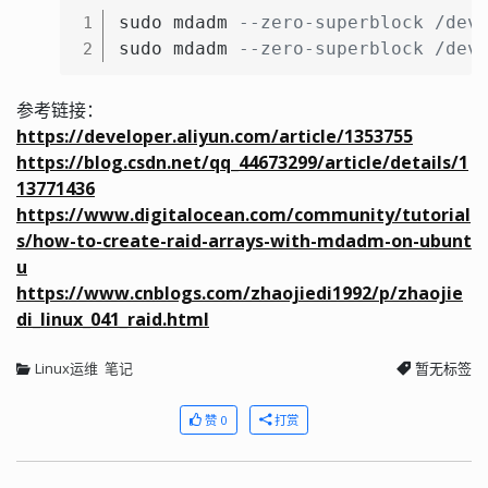
sudo mdadm 
--zero-superblock /dev
1
sudo mdadm 
--zero-superblock /dev
2
参考链接：
https://developer.aliyun.com/article/1353755
https://blog.csdn.net/qq_44673299/article/details/1
13771436
https://www.digitalocean.com/community/tutorial
s/how-to-create-raid-arrays-with-mdadm-on-ubunt
u
https://www.cnblogs.com/zhaojiedi1992/p/zhaojie
di_linux_041_raid.html
Linux运维
笔记
暂无标签
赞 0
打赏