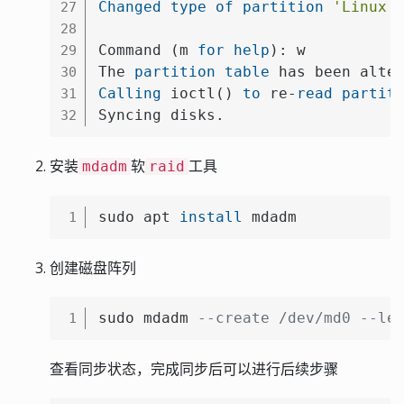
Changed
type
of
partition
'Linux'
27
28
Command (m 
for
help
): w

29
The 
partition
table
30
Calling
 ioctl() 
to
 re-
read
partit
31
Syncing disks.
32
安装
软
工具
mdadm
raid
sudo apt 
install
 mdadm
1
创建磁盘阵列
sudo mdadm 
--create /dev/md0 --le
1
查看同步状态，完成同步后可以进行后续步骤