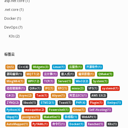
asp.net core (1)
.net core (1)
Docker (1)
DevOps (7)
K3s (2)
标签云
Qt(5)
C++(4)
Widgets(3)
Linux(1)
云服务(1)
开源软件(1)
源码编译(1)
MQTT(2)
云计算(1)
嵌入式(1)
编译原理(1)
QMake(1)
MingW64(1)
WPF(12)
TCP(1)
Server(1)
Win32(2)
System(1)
动态链接库(1)
QtRo(1)
IPC(1)
RPC(1)
minio(3)
VPS(1)
systemd(1)
C#(3)
Async(2)
Task(1)
Aliyun(1)
阿里云ECS(1)
AWS S3(2)
ZYNQ(2)
libusb(1)
STM32(1)
Toast(1)
PHP(4)
Plugin(1)
Xmlrpc(1)
Python(4)
mosquitto(2)
Powershell(1)
Gitea(1)
Self-Hosting(1)
libpq(1)
postgres(1)
Makefile(1)
多线程(1)
WebAPI(1)
AutoMapper(1)
PyYAML(1)
命令行(1)
Docker(1)
Rancher(1)
K8s(1)