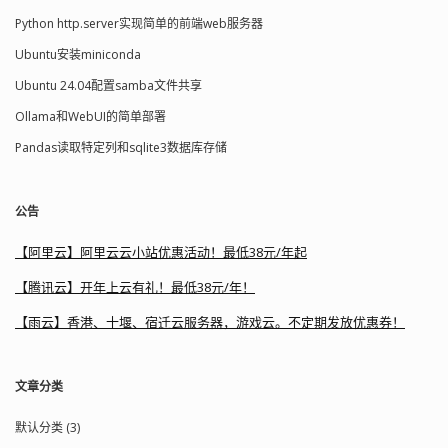
Python http.server实现简单的前端web服务器
Ubuntu安装miniconda
Ubuntu 24.04配置samba文件共享
Ollama和WebUI的简单部署
Pandas读取特定列和sqlite3数据库存储
公告
【阿里云】阿里云云小站优惠活动！最低38元/年起
【腾讯云】开年上云有礼！最低38元/年！
【雨云】香港、十堰、宿迁云服务器，游戏云。不定期发放优惠券！
文章分类
默认分类 (3)