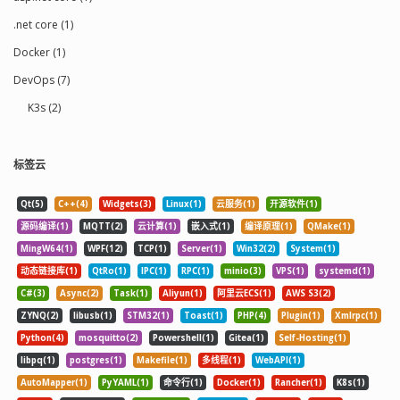
.net core (1)
Docker (1)
DevOps (7)
K3s (2)
标签云
Qt(5)
C++(4)
Widgets(3)
Linux(1)
云服务(1)
开源软件(1)
源码编译(1)
MQTT(2)
云计算(1)
嵌入式(1)
编译原理(1)
QMake(1)
MingW64(1)
WPF(12)
TCP(1)
Server(1)
Win32(2)
System(1)
动态链接库(1)
QtRo(1)
IPC(1)
RPC(1)
minio(3)
VPS(1)
systemd(1)
C#(3)
Async(2)
Task(1)
Aliyun(1)
阿里云ECS(1)
AWS S3(2)
ZYNQ(2)
libusb(1)
STM32(1)
Toast(1)
PHP(4)
Plugin(1)
Xmlrpc(1)
Python(4)
mosquitto(2)
Powershell(1)
Gitea(1)
Self-Hosting(1)
libpq(1)
postgres(1)
Makefile(1)
多线程(1)
WebAPI(1)
AutoMapper(1)
PyYAML(1)
命令行(1)
Docker(1)
Rancher(1)
K8s(1)