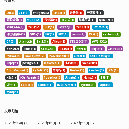
标签云
Qt(5)
C++(4)
Widgets(3)
Linux(1)
云服务(1)
开源软件(1)
源码编译(1)
MQTT(2)
云计算(1)
嵌入式(1)
编译原理(1)
QMake(1)
MingW64(1)
WPF(12)
TCP(1)
Server(1)
Win32(2)
System(1)
动态链接库(1)
QtRo(1)
IPC(1)
RPC(1)
minio(3)
VPS(1)
systemd(1)
C#(3)
Async(2)
Task(1)
Aliyun(1)
阿里云ECS(1)
AWS S3(2)
ZYNQ(2)
libusb(1)
STM32(1)
Toast(1)
PHP(4)
Plugin(1)
Xmlrpc(1)
Python(4)
mosquitto(2)
Powershell(1)
Gitea(1)
Self-Hosting(1)
libpq(1)
postgres(1)
Makefile(1)
多线程(1)
WebAPI(1)
AutoMapper(1)
PyYAML(1)
命令行(1)
Docker(1)
Rancher(1)
K8s(1)
K3s(1)
K3s-Agent(1)
Typecho(1)
Ubuntu(1)
Nginx(1)
SSL(1)
证书(1)
Redis(1)
pandas(1)
dataframe(1)
python(1)
sqlite(1)
zynq(1)
文章归档
2025年05月 (2)
2025年01月 (1)
2024年11月 (6)