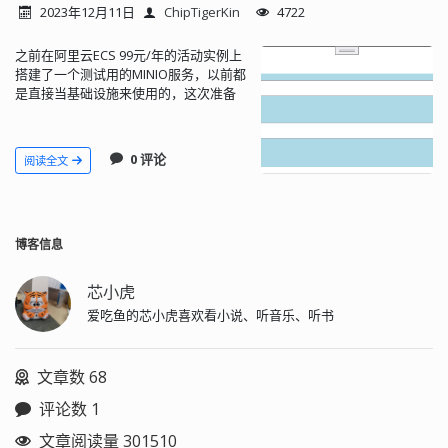
2023年12月11日
ChipTigerKin
4722
之前在阿里云ECS 99元/年的活动实例上
搭建了一个测试用的MINIO服务，以前都
是直接当基础设施来使用的，这次准备
自己学一下S3兼容API相关的对象存储开
发，因此有了这个小工具。目前仅包含
上传功能，后续计划开发一个类似图床
0 评论
阅读全文
的对象存储应用。
博客信息
芯小虎
爱吃鱼的芯小虎喜欢看小说、听音乐、听书
文章数 68
评论数 1
文章阅读量 301510