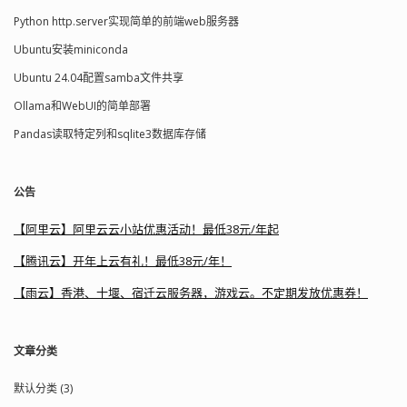
Python http.server实现简单的前端web服务器
Ubuntu安装miniconda
Ubuntu 24.04配置samba文件共享
Ollama和WebUI的简单部署
Pandas读取特定列和sqlite3数据库存储
公告
【阿里云】阿里云云小站优惠活动！最低38元/年起
【腾讯云】开年上云有礼！最低38元/年！
【雨云】香港、十堰、宿迁云服务器，游戏云。不定期发放优惠券！
文章分类
默认分类 (3)