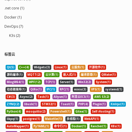
.net core (1)
Docker (1)
DevOps (7)
K3s (2)
标签云
Qt(5)
C++(4)
Widgets(3)
Linux(1)
云服务(1)
开源软件(1)
源码编译(1)
MQTT(2)
云计算(1)
嵌入式(1)
编译原理(1)
QMake(1)
MingW64(1)
WPF(12)
TCP(1)
Server(1)
Win32(2)
System(1)
动态链接库(1)
QtRo(1)
IPC(1)
RPC(1)
minio(3)
VPS(1)
systemd(1)
C#(3)
Async(2)
Task(1)
Aliyun(1)
阿里云ECS(1)
AWS S3(2)
ZYNQ(2)
libusb(1)
STM32(1)
Toast(1)
PHP(4)
Plugin(1)
Xmlrpc(1)
Python(4)
mosquitto(2)
Powershell(1)
Gitea(1)
Self-Hosting(1)
libpq(1)
postgres(1)
Makefile(1)
多线程(1)
WebAPI(1)
AutoMapper(1)
PyYAML(1)
命令行(1)
Docker(1)
Rancher(1)
K8s(1)