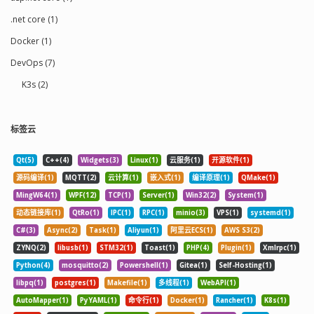
.net core (1)
Docker (1)
DevOps (7)
K3s (2)
标签云
Qt(5)
C++(4)
Widgets(3)
Linux(1)
云服务(1)
开源软件(1)
源码编译(1)
MQTT(2)
云计算(1)
嵌入式(1)
编译原理(1)
QMake(1)
MingW64(1)
WPF(12)
TCP(1)
Server(1)
Win32(2)
System(1)
动态链接库(1)
QtRo(1)
IPC(1)
RPC(1)
minio(3)
VPS(1)
systemd(1)
C#(3)
Async(2)
Task(1)
Aliyun(1)
阿里云ECS(1)
AWS S3(2)
ZYNQ(2)
libusb(1)
STM32(1)
Toast(1)
PHP(4)
Plugin(1)
Xmlrpc(1)
Python(4)
mosquitto(2)
Powershell(1)
Gitea(1)
Self-Hosting(1)
libpq(1)
postgres(1)
Makefile(1)
多线程(1)
WebAPI(1)
AutoMapper(1)
PyYAML(1)
命令行(1)
Docker(1)
Rancher(1)
K8s(1)