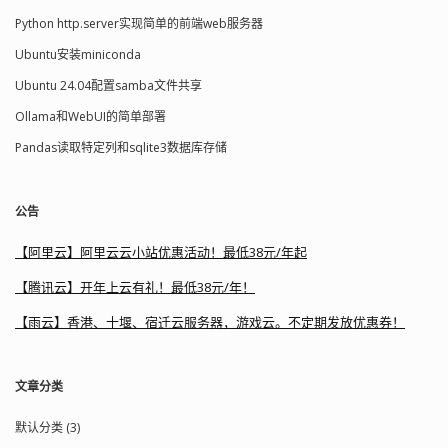
Python http.server实现简单的前端web服务器
Ubuntu安装miniconda
Ubuntu 24.04配置samba文件共享
Ollama和WebUI的简单部署
Pandas读取特定列和sqlite3数据库存储
公告
【阿里云】阿里云云小站优惠活动！最低38元/年起
【腾讯云】开年上云有礼！最低38元/年！
【雨云】香港、十堰、宿迁云服务器，游戏云。不定期发放优惠券！
文章分类
默认分类 (3)