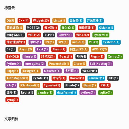
标签云
Qt(5)
C++(4)
Widgets(3)
Linux(1)
云服务(1)
开源软件(1)
源码编译(1)
MQTT(2)
云计算(1)
嵌入式(1)
编译原理(1)
QMake(1)
MingW64(1)
WPF(12)
TCP(1)
Server(1)
Win32(2)
System(1)
动态链接库(1)
QtRo(1)
IPC(1)
RPC(1)
minio(3)
VPS(1)
systemd(1)
C#(3)
Async(2)
Task(1)
Aliyun(1)
阿里云ECS(1)
AWS S3(2)
ZYNQ(2)
libusb(1)
STM32(1)
Toast(1)
PHP(4)
Plugin(1)
Xmlrpc(1)
Python(4)
mosquitto(2)
Powershell(1)
Gitea(1)
Self-Hosting(1)
libpq(1)
postgres(1)
Makefile(1)
多线程(1)
WebAPI(1)
AutoMapper(1)
PyYAML(1)
命令行(1)
Docker(1)
Rancher(1)
K8s(1)
K3s(1)
K3s-Agent(1)
Typecho(1)
Ubuntu(1)
Nginx(1)
SSL(1)
证书(1)
Redis(1)
pandas(1)
dataframe(1)
python(1)
sqlite(1)
zynq(1)
文章归档