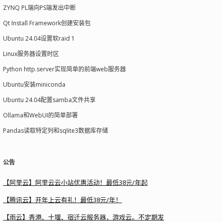
ZYNQ PL端向PS端发出中断
Qt Install Framework创建安装包
Ubuntu 24.04设置软raid 1
Linux服务器设置时区
Python http.server实现简单的前端web服务器
Ubuntu安装miniconda
Ubuntu 24.04配置samba文件共享
Ollama和WebUI的简单部署
Pandas读取特定列和sqlite3数据库存储
公告
【阿里云】阿里云云小站优惠活动！最低38元/年起
【腾讯云】开年上云有礼！最低38元/年！
【雨云】香港、十堰、宿迁云服务器，游戏云。不定期发