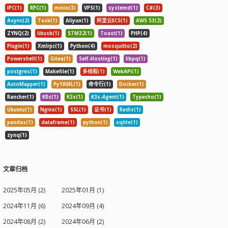
IPC(1)
RPC(1)
minio(3)
VPS(1)
systemd(1)
C#(3)
Async(2)
Task(1)
Aliyun(1)
阿里云ECS(1)
AWS S3(2)
ZYNQ(2)
libusb(1)
STM32(1)
Toast(1)
PHP(4)
Plugin(1)
Xmlrpc(1)
Python(4)
mosquitto(2)
Powershell(1)
Gitea(1)
Self-Hosting(1)
libpq(1)
postgres(1)
Makefile(1)
多线程(1)
WebAPI(1)
AutoMapper(1)
PyYAML(1)
命令行(1)
Docker(1)
Rancher(1)
K8s(1)
K3s(1)
K3s-Agent(1)
Typecho(1)
Ubuntu(1)
Nginx(1)
SSL(1)
证书(1)
Redis(1)
pandas(1)
dataframe(1)
python(1)
sqlite(1)
zynq(1)
文章归档
2025年05月 (2)
2025年01月 (1)
2024年11月 (6)
2024年09月 (4)
2024年08月 (2)
2024年06月 (2)