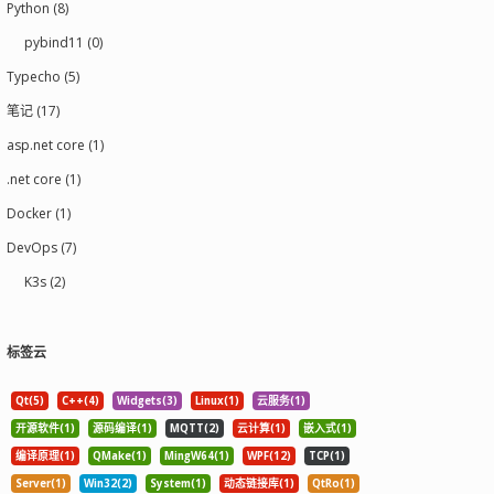
Python (8)
pybind11 (0)
Typecho (5)
笔记 (17)
asp.net core (1)
.net core (1)
Docker (1)
DevOps (7)
K3s (2)
标签云
Qt(5)
C++(4)
Widgets(3)
Linux(1)
云服务(1)
开源软件(1)
源码编译(1)
MQTT(2)
云计算(1)
嵌入式(1)
编译原理(1)
QMake(1)
MingW64(1)
WPF(12)
TCP(1)
Server(1)
Win32(2)
System(1)
动态链接库(1)
QtRo(1)