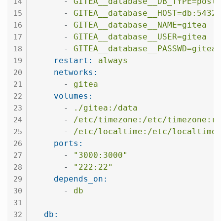
-
GITEA__database__DB_TYPE=post
14
-
GITEA__database__HOST=db:5432
15
-
GITEA__database__NAME=gitea
16
-
GITEA__database__USER=gitea
17
-
GITEA__database__PASSWD=gitea
18
restart:
always
19
networks:
20
-
gitea
21
volumes:
22
-
./gitea:/data
23
-
/etc/timezone:/etc/timezone:r
24
-
/etc/localtime:/etc/localtime
25
ports:
26
-
"3000:3000"
27
-
"222:22"
28
depends_on:
29
-
db
30
31
db:
32