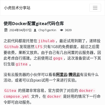
小虎技术分享站
使用Docker配置gitea代码仓库
2024年04月07日
ChipTigerKin
3639
之前代码都是托管在
，最近试用到期了，遂转投
jihulab
发现居然
只有1GB的免费额度，超过之后需
Github
LFS
要收费，果断又放弃。由于自己有几台闲置的云服务器，因
此考虑自行搭建。之前使用过
，这次准备尝试一下其
gogs
衍生版
。
gitea
没有云服务器的小伙伴可以看看
阿里云
/
腾讯云
有没有什么
活动，或者可以白piao试用一个来进行实验。
的搭建非常容易，官方提供了对应的
Gitea
docker-
文件，在
是好用的情况下一行命
compose.yml
docker
令即可启动服务。