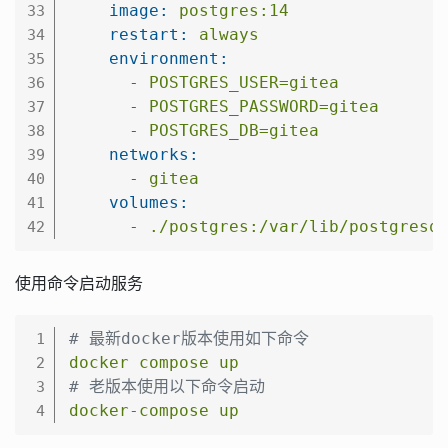
image:
postgres:14
33
restart:
always
34
environment:
35
-
POSTGRES_USER=gitea
36
-
POSTGRES_PASSWORD=gitea
37
-
POSTGRES_DB=gitea
38
networks:
39
-
gitea
40
volumes:
41
-
./postgres:/var/lib/postgresq
42
使用命令启动服务
# 最新docker版本使用如下命令
1
docker
compose
up
2
# 老版本使用以下命令启动
3
docker-compose
up
4