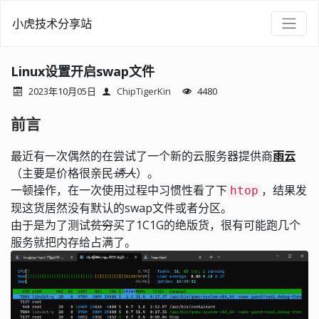
小虎技术分享站
Linux设置开启swap文件
2023年10月05日
ChipTigerKin
4480
前言
最近有一次偶然的在尝试了一个新的云服务器提供商
雨云
（主要是价格很亲民
诱人
）。
一顿操作，在一次使用过程中习惯性看了下
，结果发
htop
现这货居然没有默认的swap文件或者分区。
由于是为了测试
贫穷
买了1C1G的绝版货，很有可能跑几个
服务就把内存给占满了。