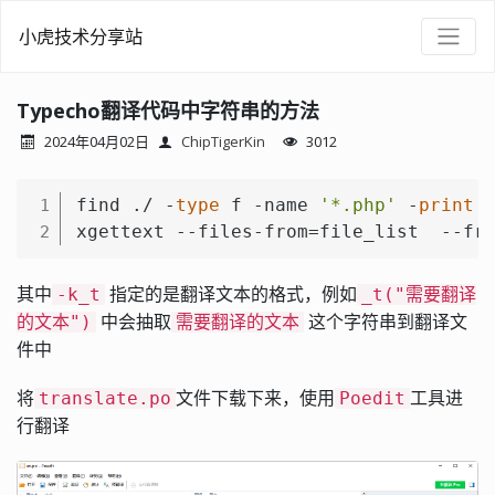
小虎技术分享站
Typecho翻译代码中字符串的方法
2024年04月02日
ChipTigerKin
3012
find ./ -
type
 f -name 
'*.php'
 -
print
 |
1
xgettext --files-from=file_list  --fr
2
其中
指定的是翻译文本的格式，例如
-k_t
_t("需要翻译
中会抽取
这个字符串到翻译文
的文本")
需要翻译的文本
件中
将
文件下载下来，使用
工具进
translate.po
Poedit
行翻译