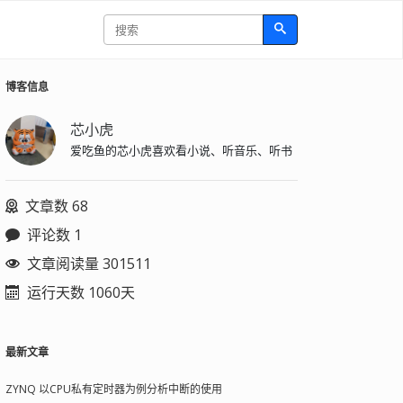
博客信息
芯小虎
爱吃鱼的芯小虎喜欢看小说、听音乐、听书
文章数 68
评论数 1
文章阅读量 301511
运行天数 1060天
GIN_LDFLAGS)
 -lpq -g -fPIC -shared 
$<
 -o 
$@
最新文章
ZYNQ 以CPU私有定时器为例分析中断的使用