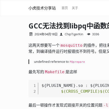
小虎技术分享站
首页
关于
GCC无法找到libpq中函
2024年04月18日
ChipTigerKin
3336
这两天想要写一个
的插件，把往
mosquitto
常，到编译插件运行时报错找不到符号。但是
undefined reference to
PQprepare
最先写的
是这样
Makefile
${PLUGIN_NAME}.so : ${PLUGIN
1
$(CROSS_COMPILE)
$(C
2
最后一顿操作才发现式链接开关的位置问题
-l