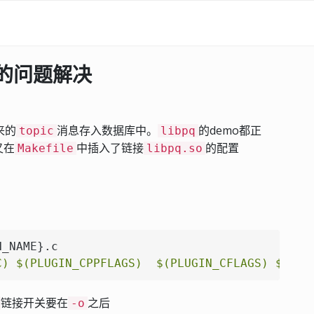
数的问题解决
来的
消息存入数据库中。
的demo都正
topic
libpq
又在
中插入了链接
的配置
Makefile
libpq.so
_NAME}.c

C)
$(PLUGIN_CPPFLAGS)
$(PLUGIN_CFLAGS)
$(PLU
链接开关要在
之后
-o