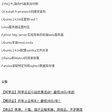
ZYNQ PL端向PS端发出中断
Qt Install Framework创建安装包
GIN_LDFLAGS)
 -g -fPIC -shared 
$<
 -o 
$@
 -lpq
Ubuntu 24.04设置软raid 1
Linux服务器设置时区
resql -I../../deps  -Wall -ggdb -O2 -Wconvers
Python http.server实现简单的前端web服务器
Ubuntu安装miniconda
Ubuntu 24.04配置samba文件共享
Ollama和WebUI的简单部署
Pandas读取特定列和sqlite3数据库存储
公告
【阿里云】阿里云云小站优惠活动！最低38元/年起
【腾讯云】开年上云有礼！最低38元/年！
【雨云】香港、十堰、宿迁云服务器，游戏云。不定期发