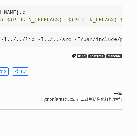
_NAME}.c

C)
$(PLUGIN_CPPFLAGS)
$(PLUGIN_CFLAGS)
$(PLU
 -I../../lib -I../../src -I/usr/include/postg
libpq
postgres
Makefile
赞 0
打赏
下一篇
Python使用struct进行二进制结构化打包/解包