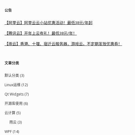
公告
【阿里云】阿里云云小站优惠活动！最低38元/年起
【腾讯云】开年上云有礼！最低38元/年！
【雨云】香港、十堰、宿迁云服务器，游戏云。不定期发放优惠券！
文章分类
默认分类 (3)
Linux运维 (12)
Qt Widgets (7)
开源库使用 (6)
云计算 (5)
雨云 (3)
WPF (14)