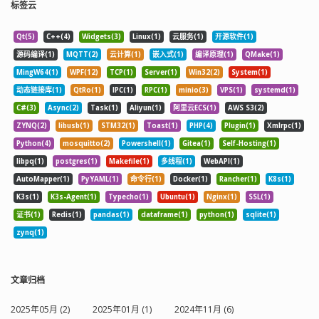
标签云
Qt(5)
C++(4)
Widgets(3)
Linux(1)
云服务(1)
开源软件(1)
源码编译(1)
MQTT(2)
云计算(1)
嵌入式(1)
编译原理(1)
QMake(1)
MingW64(1)
WPF(12)
TCP(1)
Server(1)
Win32(2)
System(1)
动态链接库(1)
QtRo(1)
IPC(1)
RPC(1)
minio(3)
VPS(1)
systemd(1)
C#(3)
Async(2)
Task(1)
Aliyun(1)
阿里云ECS(1)
AWS S3(2)
ZYNQ(2)
libusb(1)
STM32(1)
Toast(1)
PHP(4)
Plugin(1)
Xmlrpc(1)
Python(4)
mosquitto(2)
Powershell(1)
Gitea(1)
Self-Hosting(1)
libpq(1)
postgres(1)
Makefile(1)
多线程(1)
WebAPI(1)
AutoMapper(1)
PyYAML(1)
命令行(1)
Docker(1)
Rancher(1)
K8s(1)
K3s(1)
K3s-Agent(1)
Typecho(1)
Ubuntu(1)
Nginx(1)
SSL(1)
证书(1)
Redis(1)
pandas(1)
dataframe(1)
python(1)
sqlite(1)
zynq(1)
文章归档
2025年05月 (2)
2025年01月 (1)
2024年11月 (6)