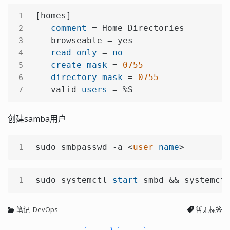
[homes]

1
comment
 = Home Directories

2
   browseable = yes

3
read
only
 = 
no
4
create
mask
 = 
0755
5
directory
mask
 = 
0755
6
   valid 
users
 = %S
7
创建samba用户
sudo smbpasswd -a 
<
user
name
>
1
sudo systemctl 
start
 smbd && systemct
1
笔记
DevOps
暂无标签